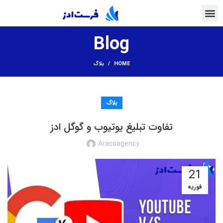
Blog
HOME
بلاگ
تب
بلاگ
تب
تفاوت تبلیغ یوتیوب و گوگل ادز
سر
تب
Aracoagency
دی
21
گو
فوریه
تب