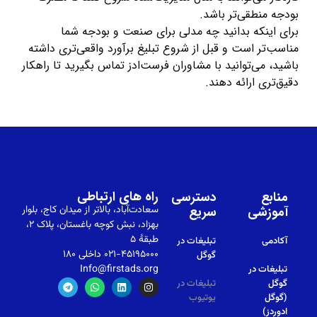
بودجه منطقی‌تر باشد.
برای اینکه بدانید چه مدلی برای صنعت و بودجه شما
مناسب‌تر است و قبل از شروع تبلیغ برآورد واقعی‌تری داشته
باشید، می‌توانید با مشاوران فرست‌ادز تماس بگیرید تا راهکار
دقیق‌تری ارائه دهند.
راه های ارتباطی
منابع
دسترسی
آموزشی
سریع
سعادت‌آباد، بالاتر از میدان کاج، بلوار
بهزاد، نبش کوچه باغستان، پلاک ۲،
طبقهٔ ۵
آکادمی
تبلیغات در
۰۲۱-۴۵۱۹۵۰۰۰ داخلی ۱۸۰
گوگل
Info@firstads.org
تبلیغات در
گوگل
تبلیغات در
(گوگل
یوتیوب
ادوردز)