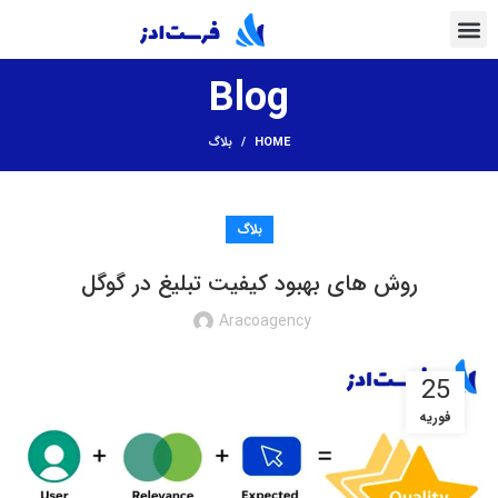
Blog
HOME
بلاگ
تب
بلاگ
تب
روش های بهبود کیفیت تبلیغ در گوگل
سر
تب
Aracoagency
دی
25
گو
فوریه
تب