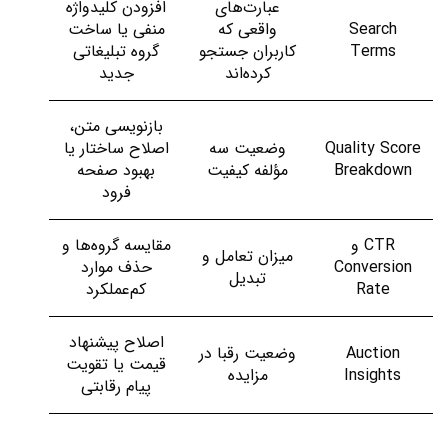
عبارت‌های
افزودن کلیدواژه
Search
واقعی که
منفی یا ساخت
Terms
کاربران جستجو
گروه تبلیغاتی
کرده‌اند
جدید
بازنویسی متن،
Quality Score
وضعیت سه
اصلاح ساختار یا
Breakdown
مؤلفه کیفیت
بهبود صفحه
فرود
CTR و
مقایسه گروه‌ها و
میزان تعامل و
Conversion
حذف موارد
تبدیل
Rate
کم‌عملکرد
اصلاح پیشنهاد
Auction
وضعیت رقبا در
قیمت یا تقویت
Insights
مزایده
پیام رقابتی