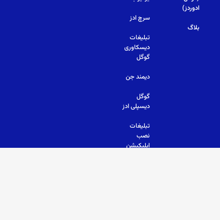
ادوردز)
سرچ ادز
بلاگ
تبلیغات
دیسکاوری
گوگل
دیمند جن
گوگل
دیسپلی ادز
تبلیغات
نصب
اپلیکیشن
© 2026 All Rights Reserved.