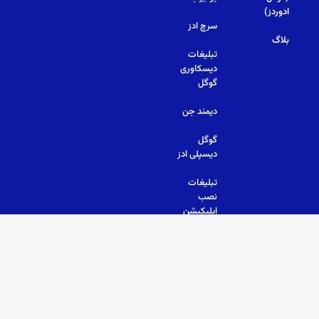
ادوردز)
سرچ ادز
بلاگ
تبلیغات
دیسکاوری
گوگل
دیمند جن
گوگل
دیسپلی ادز
تبلیغات
نصب
اپلیکیشن
© 2026 All Rights Reserved.