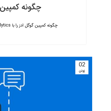
چگونه کمپین گوگل ادز را با 
چگونه کمپین گوگل ادز را با Google Analytics یکپارچه کنیم؟ اگر تا امروز از گوگل ادز (Google Ads) برای تبلیغات کلیکی یا کمپین‌ها...
02
ژوئن