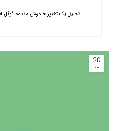
تحلیل یک تغییر خاموش مقدمه گوگل ادز، ب
20
مه